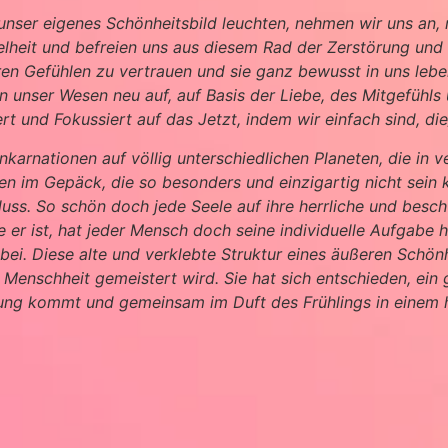
nser eigenes Schönheitsbild leuchten, nehmen wir uns an, mi
elheit und befreien uns aus diesem Rad der Zerstörung un
ren Gefühlen zu vertrauen und sie ganz bewusst in uns leb
unser Wesen neu auf, auf Basis der Liebe, des Mitgefühls
ert und Fokussiert auf das Jetzt, indem wir einfach sind, die
 Inkarnationen auf völlig unterschiedlichen Planeten, die 
ngen im Gepäck, die so besonders und einzigartig nicht sein 
chluss. So schön doch jede Seele auf ihre herrliche und bes
 er ist, hat jeder Mensch doch seine individuelle Aufgabe hi
ei. Diese alte und verklebte Struktur eines äußeren Schönhe
 Menschheit gemeistert wird. Sie hat sich entschieden, ei
tung kommt und gemeinsam im Duft des Frühlings in einem 