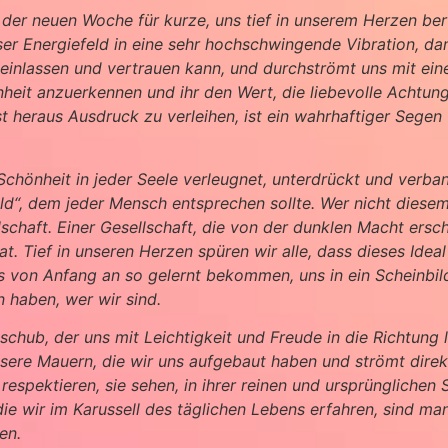
n der neuen Woche für kurze, uns tief in unserem Herzen b
nser Energiefeld in eine sehr hochschwingende Vibration, da
inlassen und vertrauen kann, und durchströmt uns mit eine
heit anzuerkennen und ihr den Wert, die liebevolle Achtung
st heraus Ausdruck zu verleihen, ist ein wahrhaftiger Segen f
 Schönheit in jeder Seele verleugnet, unterdrückt und verba
ild“, dem jeder Mensch entsprechen sollte. Wer nicht diesem
llschaft. Einer Gesellschaft, die von der dunklen Macht er
t. Tief in unseren Herzen spüren wir alle, dass dieses Ide
es von Anfang an so gelernt bekommen, uns in ein Scheinbil
n haben, wer wir sind.
chub, der uns mit Leichtigkeit und Freude in die Richtung le
sere Mauern, die wir uns aufgebaut haben und strömt direkt
 respektieren, sie sehen, in ihrer reinen und ursprüngliche
ie wir im Karussell des täglichen Lebens erfahren, sind mani
ren.