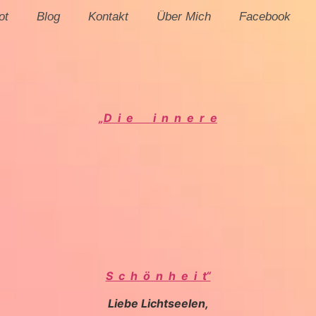
ot
Blog
Kontakt
Über Mich
Facebook
„D i e i n n e r e
S c h ö n h e i t“
Liebe Lichtseelen,