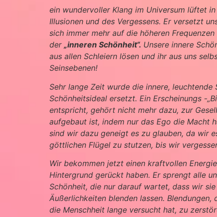
ein wundervoller Klang im Universum lüftet i
Illusionen und des Vergessens. Er versetzt u
sich immer mehr auf die höheren Frequenzen e
der
„inneren Schönheit“.
Unsere innere Schön
aus allen Schleiern lösen und ihr aus uns selb
Seinsebenen!
Sehr lange Zeit wurde die innere, leuchtende
Schönheitsideal ersetzt. Ein Erscheinungs -„B
entspricht, gehört nicht mehr dazu, zur Gese
aufgebaut ist, indem nur das Ego die Macht ha
sind wir dazu geneigt es zu glauben, da wir 
göttlichen Flügel zu stutzen, bis wir vergesse
Wir bekommen jetzt einen kraftvollen Energies
Hintergrund gerückt haben. Er sprengt alle un
Schönheit, die nur darauf wartet, dass wir sie
Äußerlichkeiten blenden lassen. Blendungen, d
die Menschheit lange versucht hat, zu zerstö