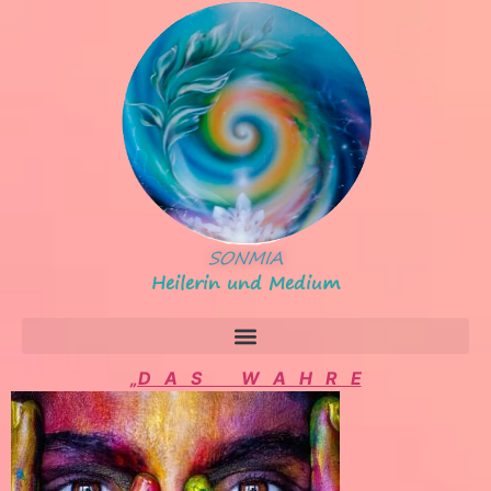
SONMIA
Heilerin und Medium
„D A S W A H R E