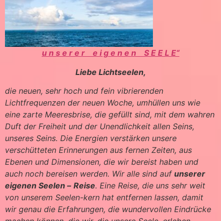
u n s e r e r e i g e n e n S E E L E“
Liebe Lichtseelen,
die neuen, sehr hoch und fein vibrierenden
Lichtfrequenzen der neuen Woche, umhüllen uns wie
eine zarte Meeresbrise, die gefüllt sind, mit dem wahren
Duft der Freiheit und der Unendlichkeit allen Seins,
unseres Seins. Die Energien verstärken unsere
verschütteten Erinnerungen aus fernen Zeiten, aus
Ebenen und Dimensionen, die wir bereist haben und
auch noch bereisen werden. Wir alle sind auf
unserer
eigenen Seelen –
Reise
. Eine Reise, die uns sehr weit
von unserem Seelen-kern hat entfernen lassen, damit
wir genau die Erfahrungen, die wundervollen Eindrücke
machen können, die wir, die unsere Seele, erleben