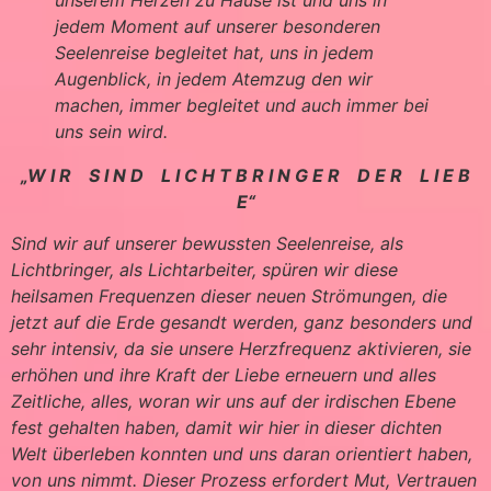
jedem Moment auf unserer besonderen
Seelenreise begleitet hat, uns in jedem
Augenblick, in jedem Atemzug den wir
machen, immer begleitet und auch immer bei
uns sein wird.
„W I R S I N D L I C H T B R I N G E R D E R L I E B
E“
Sind wir auf unserer bewussten Seelenreise, als
Lichtbringer, als Lichtarbeiter, spüren wir diese
heilsamen Frequenzen dieser neuen Strömungen, die
jetzt auf die Erde gesandt werden, ganz besonders und
sehr intensiv, da sie unsere Herzfrequenz aktivieren, sie
erhöhen und ihre Kraft der Liebe erneuern und alles
Zeitliche, alles, woran wir uns auf der irdischen Ebene
fest gehalten haben, damit wir hier in dieser dichten
Welt überleben konnten und uns daran orientiert haben,
von uns nimmt. Dieser Prozess erfordert Mut, Vertrauen