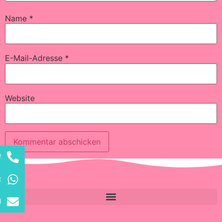
Name
*
E-Mail-Adresse
*
Website
f
Alternative:
t
l