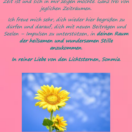
Zeit ist und sich in mir zeigen möchte. Ganz frei von
jeglichen Zeiträumen.
Ich freue mich sehr, dich wieder hier begrüßen zu
dürfen und darauf, dich mit neuen Beiträgen und
Seelen – Impulsen zu unterstützen, in
deinen Raum
der heilsamen und wundersamen Stille
anzukommen
.
In reiner Liebe von den Lichtsternen, Sonmia.