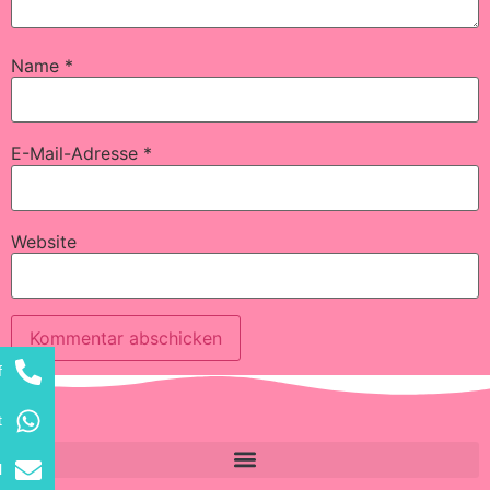
Name
*
E-Mail-Adresse
*
Website
f
Alternative:
t
l