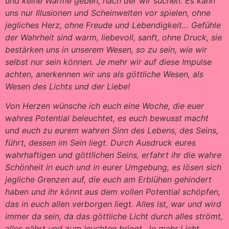
und keine Wärme geben, nach der wir suchen. Es kann
uns nur Illusionen und Scheinwelten vor spielen, ohne
jegliches Herz, ohne Freude und Lebendigkeit… Gefühle
der Wahrheit sind warm, liebevoll, sanft, ohne Druck, sie
bestärken uns in unserem Wesen, so zu sein, wie wir
selbst nur sein können. Je mehr wir auf diese Impulse
achten, anerkennen wir uns als göttliche Wesen, als
Wesen des Lichts und der Liebe!
Von Herzen wünsche ich euch eine Woche, die euer
wahres Potential beleuchtet, es euch bewusst macht
und euch zu eurem wahren Sinn des Lebens, des Seins,
führt, dessen im Sein liegt. Durch Ausdruck eures
wahrhaftigen und göttlichen Seins, erfahrt ihr die wahre
Schönheit in euch und in eurer Umgebung, es lösen sich
jegliche Grenzen auf, die euch am Erblühen gehindert
haben und ihr könnt aus dem vollen Potential schöpfen,
das in euch allen verborgen liegt. Alles ist, war und wird
immer da sein, da das göttliche Licht durch alles strömt,
alles nährt und zum leuchten bringt. Je mehr Licht