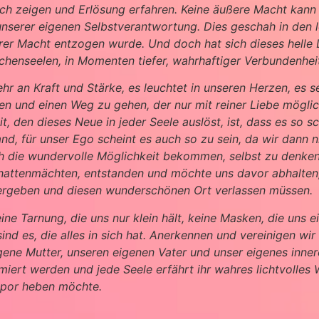
e sich zeigen und Erlösung erfahren. Keine äußere Macht kan
unserer eigenen Selbstverantwortung. Dies geschah in den 
ihrer Macht entzogen wurde. Und doch hat sich dieses helle
enseelen, in Momenten tiefer, wahrhaftiger Verbundenheit, 
ehr an Kraft und Stärke, es leuchtet in unseren Herzen, es s
assen und einen Weg zu gehen, der nur mit reiner Liebe mögl
it, den dieses Neue in jeder Seele auslöst, ist, dass es so 
nd, für unser Ego scheint es auch so zu sein, da wir dann 
 die wundervolle Möglichkeit bekommen, selbst zu denken, s
hattenmächten, entstanden und möchte uns davor abhalten, 
h ergeben und diesen wunderschönen Ort verlassen müssen.
eine Tarnung, die uns nur klein hält, keine Masken, die uns
ind es, die alles in sich hat. Anerkennen und vereinigen wir 
eigene Mutter, unseren eigenen Vater und unser eigenes inne
iert werden und jede Seele erfährt ihr wahres lichtvolles W
mpor heben möchte.