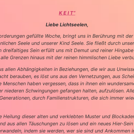
K E I T“
Liebe Lichtseelen,
forderungen gefüllte Woche, bringt uns in Berührung mit de
nlichen Seele und unserer Kind Seele. Sie fließt durch uns
dreifaltiges Sein erfüllt uns mit Demut und reiner Hingabe a
 alle Grenzen hinaus mit der reinen himmlischen Liebe verbu
s aus allen Abhängigkeiten in Beziehungen, die wir aus Unwi
acht berauben, es löst uns aus den Vernetzungen, aus Sche
ie Menschen haben vergessen, dass in ihnen ein wundersame
 der niederen Schwingungen gefangen halten, aufzulösen. Alle
enerationen, durch Familienstrukturen, die sich immer wied
die Heilung dieser alten und verklebten Muster und Blockade
 aus allen Täuschungen zu lösen und ein neues Hier-Sein z
erwandeln, indem sie werden, wer sie sind und Ankommen im