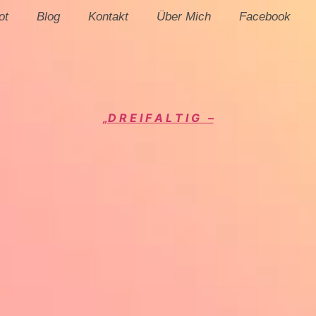
ot
Blog
Kontakt
Über Mich
Facebook
„D R E I F A L T I G –