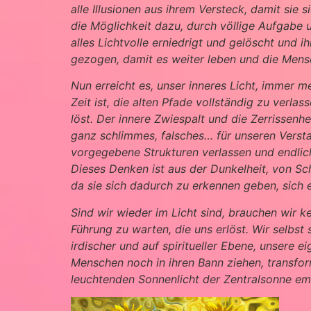
alle Illusionen aus ihrem Versteck, damit si
die Möglichkeit dazu, durch völlige Aufgabe 
alles Lichtvolle erniedrigt und gelöscht und 
gezogen, damit es weiter leben und die Mensch
Nun erreicht es, unser inneres Licht, immer m
Zeit ist, die alten Pfade vollständig zu verl
löst. Der innere Zwiespalt und die Zerrissenhe
ganz schlimmes, falsches… für unseren Versta
vorgegebene Strukturen verlassen und endlich
Dieses Denken ist aus der Dunkelheit, von Sc
da sie sich dadurch zu erkennen geben, sic
Sind wir wieder im Licht sind, brauchen wir k
Führung zu warten, die uns erlöst. Wir selbst s
irdischer und auf spiritueller Ebene, unsere 
Menschen noch in ihren Bann ziehen, transform
leuchtenden Sonnenlicht der Zentralsonne e