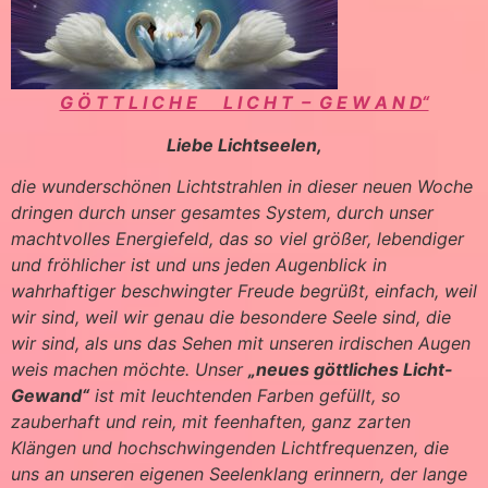
G Ö T T L I C H E L I C H T – G E W A N D“
Liebe Lichtseelen,
die wunderschönen Lichtstrahlen in dieser neuen Woche
dringen durch unser gesamtes System, durch unser
machtvolles Energiefeld, das so viel größer, lebendiger
und fröhlicher ist und uns jeden Augenblick in
wahrhaftiger beschwingter Freude begrüßt, einfach, weil
wir sind, weil wir genau die besondere Seele sind, die
wir sind, als uns das Sehen mit unseren irdischen Augen
weis machen möchte. Unser
„neues göttliches Licht-
Gewand“
ist mit leuchtenden Farben gefüllt, so
zauberhaft und rein, mit feenhaften, ganz zarten
Klängen und hochschwingenden Lichtfrequenzen, die
uns an unseren eigenen Seelenklang erinnern, der lange