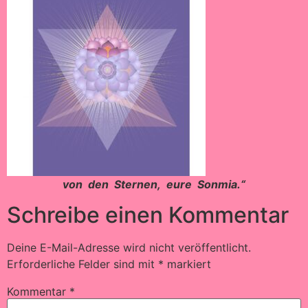
von den Sternen, eure Sonmia.“
Schreibe einen Kommentar
Deine E-Mail-Adresse wird nicht veröffentlicht.
Erforderliche Felder sind mit
*
markiert
Kommentar
*