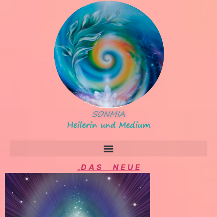
SONMIA
Heilerin und Medium
„D A S N E U E